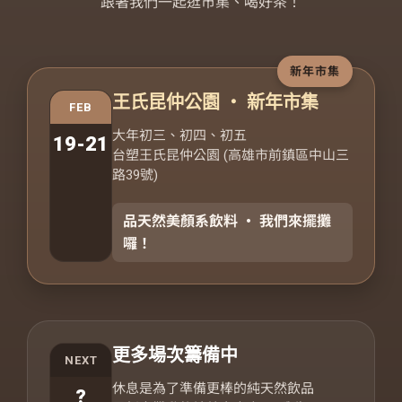
跟著我們一起逛市集、喝好茶！
新年市集
王氏昆仲公園 ‧ 新年市集
FEB
大年初三、初四、初五
19-21
台塑王氏昆仲公園 (高雄市前鎮區中山三
路39號)
品天然美顏系飲料 ‧ 我們來擺攤
囉！
更多場次籌備中
NEXT
休息是為了準備更棒的純天然飲品
?