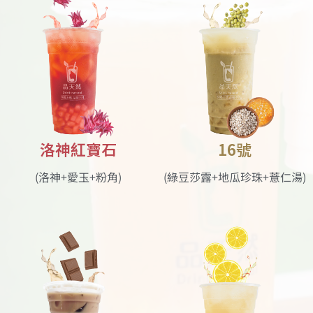
洛神紅寶石
16號
(洛神+愛玉+粉角)
(綠豆莎露+地瓜珍珠+薏仁湯)