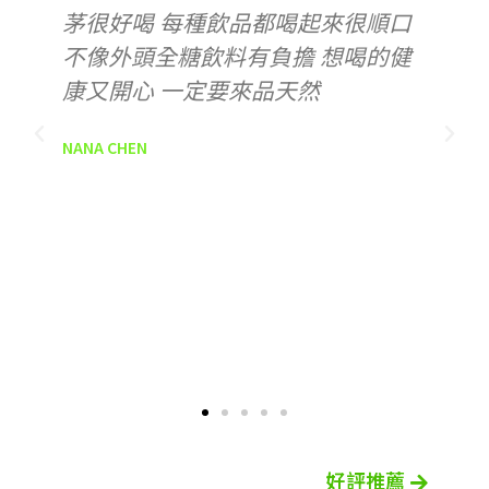
但老闆推薦試飲後他就想說嗯！怎
麼那麼好喝，回來跟我極力推薦明
明無糖但是有本身茶的甜味，還強
調沒有咖啡因🤩適合我這種晚上很
容易失眠的人喝，我看到這麼大一
罐我想說這肯定要70$吧⋯⋯結果他
說才40？我不知道他記憶有沒有問
題哈哈哈哈哈因為我也不知道我喝
的是什麼🤔😂
yuma
好評推薦