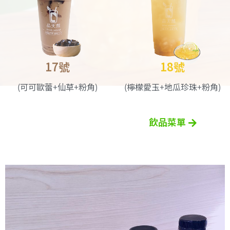
17號
18號
(可可歐蕾+仙草+粉角)
(檸檬愛玉+地瓜珍珠+粉角)
飲品菜單