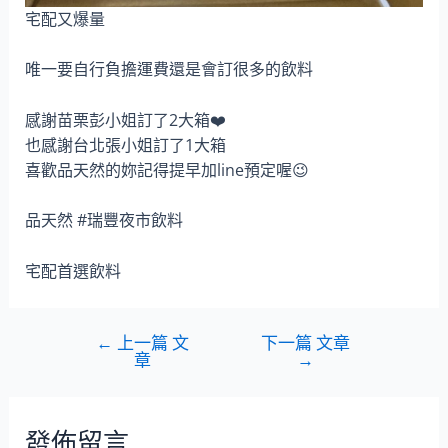
宅配又爆量
唯一要自行負擔運費還是會訂很多的飲料
感謝苗栗彭小姐訂了2大箱❤️
也感謝台北張小姐訂了1大箱
喜歡品天然的妳記得提早加line預定喔😉
品天然 #瑞豐夜市飲料
宅配首選飲料
←
上一篇 文
下一篇 文章
章
→
發佈留言